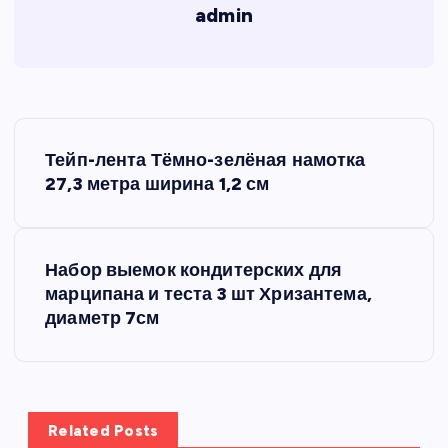
admin
Н
Тейп-лента Тёмно-зелёная намотка
а
27,3 метра ширина 1,2 см
в
Набор выемок кондитерских для
и
марципана и теста 3 шт Хризантема,
диаметр 7см
г
а
ц
Related Posts