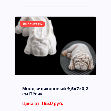
я
м
ИНВЕНТАРЬ
Молд силиконовый 9,5×7×3,2
см Пёсик
Цена от: 185.0 руб.