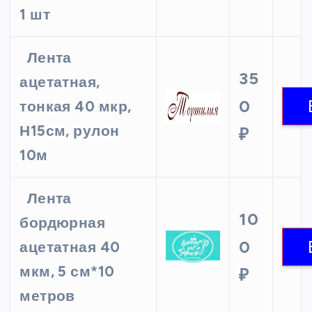
1 шт
Лента
35
ацетатная,
0
тонкая 40 мкр,
Н15см, рулон
₽
10м
Лента
10
бордюрная
0
ацетатная 40
мкм, 5 см*10
₽
метров