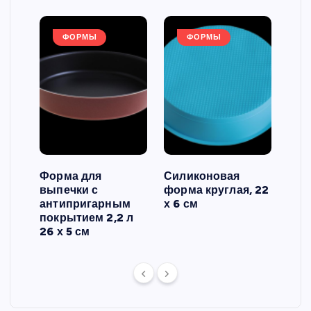
ФОРМЫ
ФОРМЫ
Форма для
Силиконовая
Сил
выпечки с
форма круглая, 22
фор
антипригарным
х 6 см
вып
 3
покрытием 2,2 л
риф
26 х 5 см