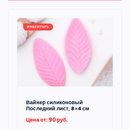
и
я
ИНВЕНТАРЬ
п
о
з
а
п
Вайнер силиконовый
и
Последний лист, 8×4 см
Цена от: 90 руб.
с