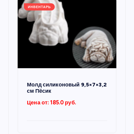
я
ИНВЕНТАРЬ
м
Молд силиконовый 9,5×7×3,2
см Пёсик
Цена от: 185.0 руб.