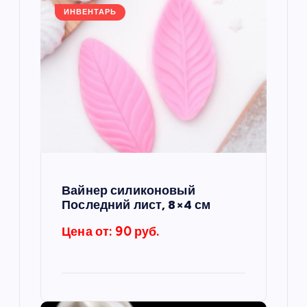
и
ИНВЕНТАРЬ
я
п
о
з
а
Вайнер силиконовый
п
Последний лист, 8×4 см
Цена от: 90 руб.
и
с