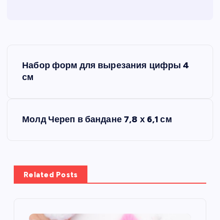
Н
Набор форм для вырезания цифры 4
а
см
в
Молд Череп в бандане 7,8 х 6,1 см
и
г
а
Related Posts
ц