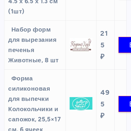
4.5 х 6.5 х 1.3 см
(1шт)
Набор форм
21
для вырезания
5
печенья
₽
Животные, 8 шт
Форма
силиконовая
49
для выпечки
5
Колокольчики и
₽
сапожок, 25,5×17
см, 6 ячеек