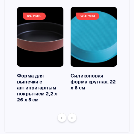
ФОРМЫ
ФОРМЫ
Форма для
Силиконовая
Сил
выпечки с
форма круглая, 22
фор
антипригарным
х 6 см
вып
 3
покрытием 2,2 л
риф
26 х 5 см