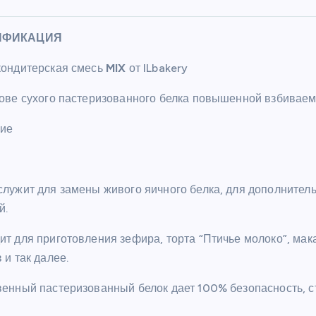
ИФИКАЦИЯ
кондитерская смесь
MIX
от ILbakery
нове сухого пастеризованного белка повышенной взбиваем
ие
служит для замены живого яичного белка, для дополнител
й.
ит для приготовления зефира, торта “Птичье молоко”, мак
 и так далее.
венный пастеризованный белок дает 100% безопасность, с