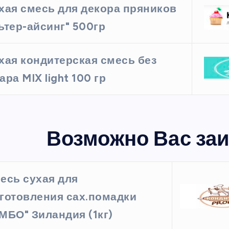
хая смесь для декора пряников
ьтер-айсинг" 500гр
хая кондитерская смесь без
ара MIX light 100 гр
Возможно Вас заи
есь сухая для
готовления сах.помадки
МБО" Зиландия (1кг)