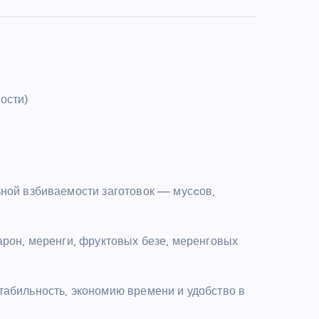
ости)
ьной взбиваемости заготовок — мусcов,
арон, меренги, фруктовых безе, меренговых
табильность, экономию времени и удобство в