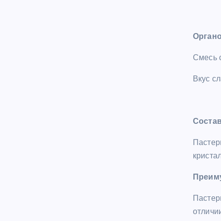
Органо
Смесь 
Вкус сл
Соста
Пастер
криста
Преим
Пастер
отличии