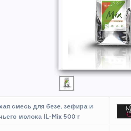
ФОРМЫ
хая смесь для безе, зефира и
ая форма
Силиконовая форма для
чьего молока IL-Mix 500 г
 х 6 см
выпечки 9 ячеек, рифлены
кексики