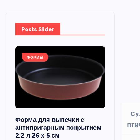
Posts Slider
ФОРМЫ
ФОРМЫ
Су
Форма для выпечки с
Силиконов
пти
си,
антипригарным покрытием
круглая, 22
2,2 л 26 х 5 см