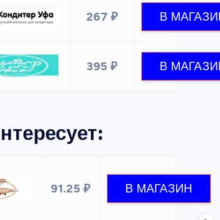
267 ₽
395 ₽
нтересует:
91.25 ₽