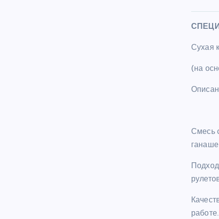
СПЕЦ
Сухая 
(на ос
Описан
Смесь 
ганаше
Подход
рулетов
Качест
работе.