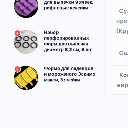
для выпечки 9 ячеек,
рифленые кексики
Су
при
(Кр
Набор
4
перфорированных
форм для выпечки
диаметр 8,2 см, 6 шт
Са
Форма для леденцов
5
и мороженого Эскимо
Ko
макси, 3 ячейки
жир