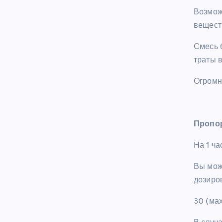
Возмож
вещест
Смесь б
траты 
Огромн
Пропо
На 1 ча
Вы мож
дозиров
30 (мах