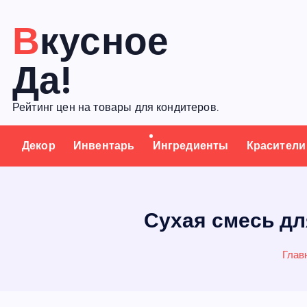
П
Вкусное
е
р
Да!
е
й
Рейтинг цен на товары для кондитеров.
т
и
Декор
Инвентарь
Ингредиенты
Красители
к
с
о
д
Сухая смесь для
е
р
Глав
ж
а
н