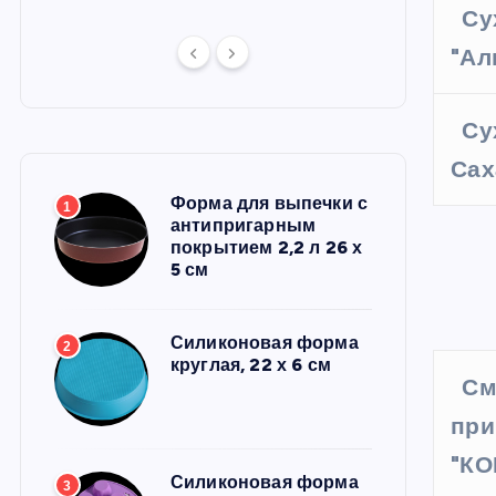
Су
"Ал
Су
Сах
Форма для выпечки с
1
антипригарным
покрытием 2,2 л 26 х
5 см
Силиконовая форма
2
круглая, 22 х 6 см
См
при
"КО
Силиконовая форма
3