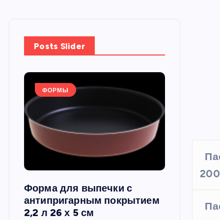
Posts Slider
ФОРМЫ
ФОРМЫ
Па
200
Форма для выпечки с
Силиконов
си,
антипригарным покрытием
круглая, 22
Па
2,2 л 26 х 5 см