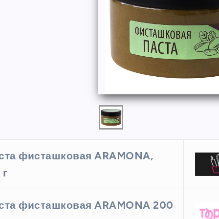
ФОРМЫ
ста фисташковая ARAMONA,
 г
ая форма
Силиконовая форма для
 х 6 см
выпечки 9 ячеек, рифлены
ста фисташковая ARAMONA 200
кексики