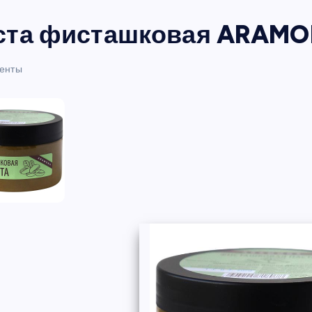
ста фисташковая ARAMON
енты