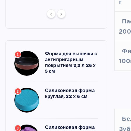
г
Па
200
Фи
Форма для выпечки с
1
антипригарным
100
покрытием 2,2 л 26 х
5 см
Силиконовая форма
2
круглая, 22 х 6 см
Бе
Силиконовая форма
Зуб
3