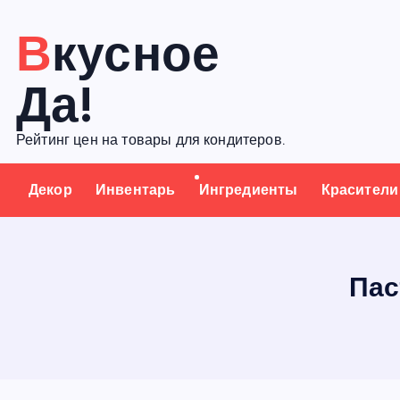
П
Вкусное
е
р
Да!
е
й
Рейтинг цен на товары для кондитеров.
т
и
Декор
Инвентарь
Ингредиенты
Красители
к
с
о
д
Пас
е
р
ж
а
н