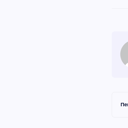
Н
Пе
а