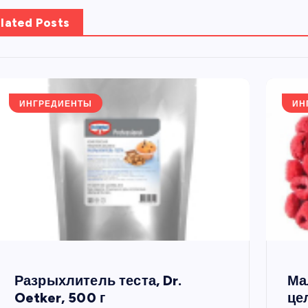
lated Posts
ИНГРЕДИЕНТЫ
ИН
Разрыхлитель теста, Dr.
Ма
Oetker, 500 г
це