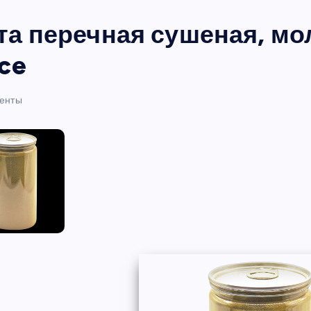
а перечная сушеная, моло
ce
енты