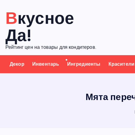
П
Вкусное
е
р
Да!
е
й
Рейтинг цен на товары для кондитеров.
т
и
Декор
Инвентарь
Ингредиенты
Красители
к
с
о
д
Мята переч
е
р
ж
а
н