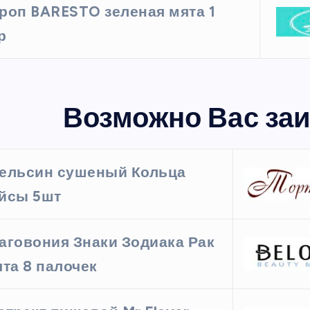
роп BARESTO зеленая мята 1
р
Возможно Вас заи
ельсин сушеный Кольца
йсы 5шт
аговония Знаки Зодиака Рак
ята 8 палочек