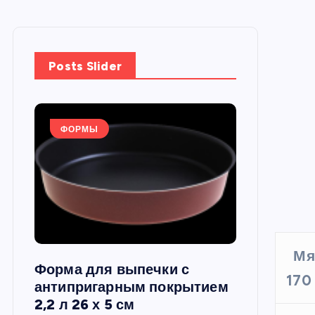
Posts Slider
ФОРМЫ
ФОРМЫ
Мя
Форма для выпечки с
Силиконов
170 
си,
антипригарным покрытием
круглая, 22
2,2 л 26 х 5 см