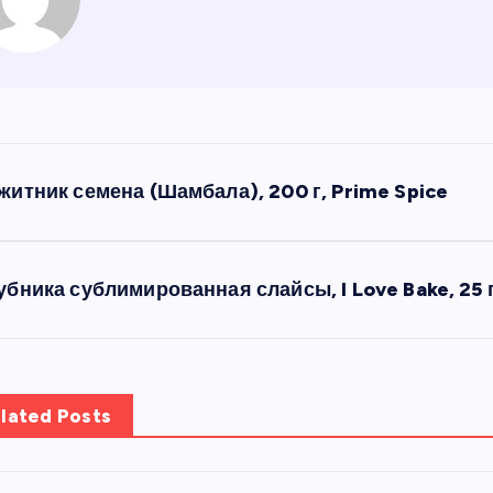
житник семена (Шамбала), 200 г, Prime Spice
убника сублимированная слайсы, I Love Bake, 25 
lated Posts