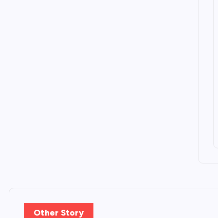
и
с
я
м
Other Story