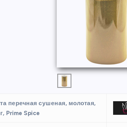
ФОРМЫ
та перечная сушеная, молотая,
ая форма
Силиконовая форма для
г, Prime Spice
 х 6 см
выпечки 9 ячеек, рифлены
кексики