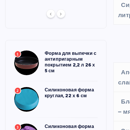
Си
лит
Форма для выпечки с
1
антипригарным
покрытием 2,2 л 26 х
5 см
Ап
сла
Силиконовая форма
2
круглая, 22 х 6 см
Бл
– м
Силиконовая форма
3