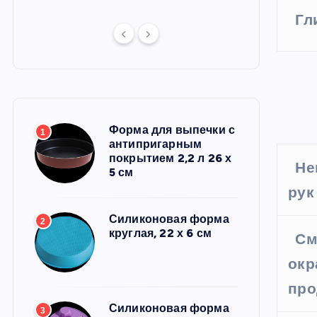
Гл
Форма для выпечки с
1
антипригарным
покрытием 2,2 л 26 х
Не
5 см
рук
Силиконовая форма
2
круглая, 22 х 6 см
См
окр
про
Силиконовая форма
3