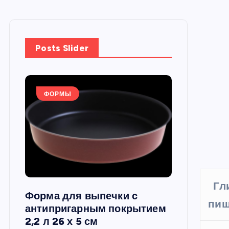
Posts Slider
ФОРМЫ
ФОРМЫ
Гл
Форма для выпечки с
Силиконов
пищ
си,
антипригарным покрытием
круглая, 22
2,2 л 26 х 5 см