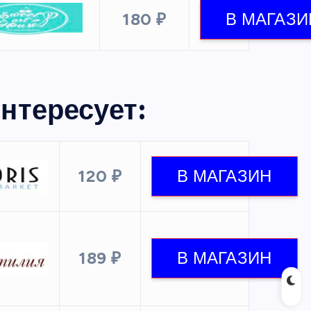
180 ₽
нтересует:
120 ₽
189 ₽