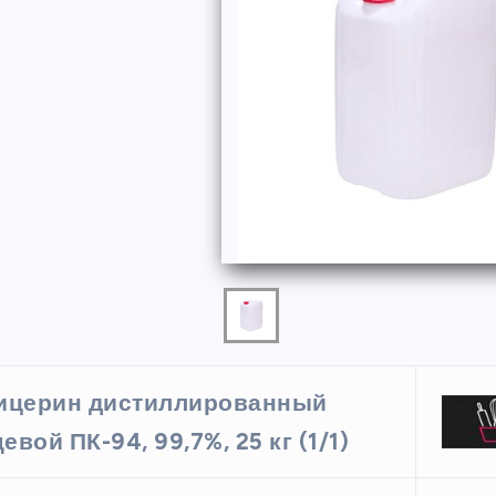
ФОРМЫ
ицерин дистиллированный
ая форма
Силиконовая форма для
евой ПК-94, 99,7%, 25 кг (1/1)
 х 6 см
выпечки 9 ячеек, рифлены
кексики