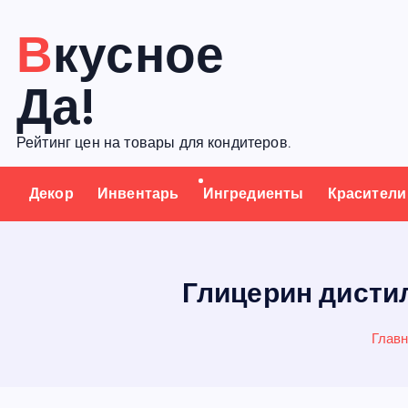
П
Вкусное
е
р
Да!
е
й
Рейтинг цен на товары для кондитеров.
т
и
Декор
Инвентарь
Ингредиенты
Красители
к
с
о
д
Глицерин дистил
е
р
Глав
ж
а
н