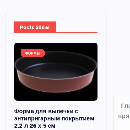
Posts Slider
ФОРМЫ
ФОРМЫ
Гл
Форма для выпечки с
Силиконов
пря
си,
антипригарным покрытием
круглая, 22
2,2 л 26 х 5 см