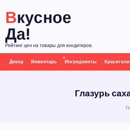
П
Вкусное
е
р
Да!
е
й
Рейтинг цен на товары для кондитеров.
т
и
Декор
Инвентарь
Ингредиенты
Красители
к
с
о
д
Глазурь саха
е
р
Г
ж
а
н