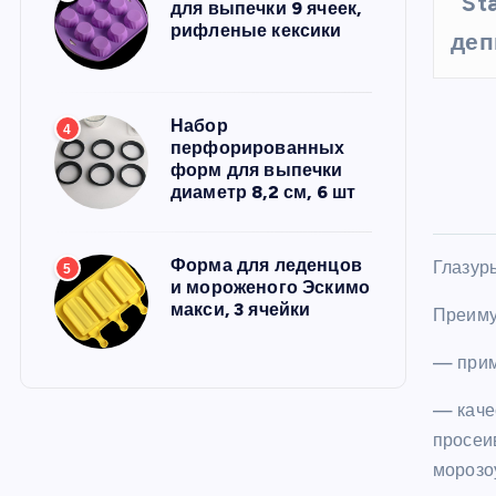
St
для выпечки 9 ячеек,
рифленые кексики
деп
Набор
4
перфорированных
форм для выпечки
диаметр 8,2 см, 6 шт
Форма для леденцов
Глазур
5
и мороженого Эскимо
макси, 3 ячейки
Преим
— прим
— качес
просеив
морозо