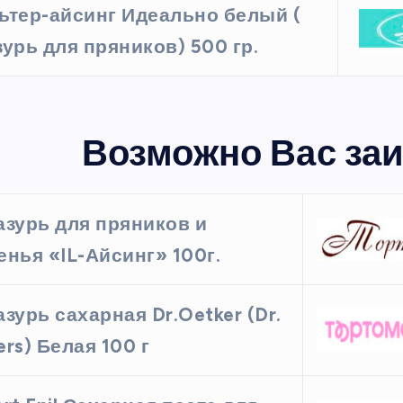
ьтер-айсинг Идеально белый (
зурь для пряников) 500 гр.
Возможно Вас заи
азурь для пряников и
енья «IL-Айсинг» 100г.
азурь сахарная Dr.Oetker (Dr.
ers) Белая 100 г