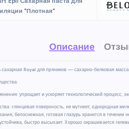
art Epil Сахарная паста для
иляции "Плотная"
Описание
Отзы
ь сахарная Royal для пряников
— сахарно-белковая масса:
ущества
:
енения: упрощает и ускоряет технологический процесс, э
тва: глянцевая поверхность, не мутнеет, однородная мелк
ания, белоснежная, готовая глазурь хранится в течении н
устойчива, быстро высыхает. Хорошо окрашивается гелев