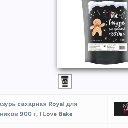
ФОРМЫ
азурь сахарная Royal для
ая форма
Силиконовая форма для
ников 900 г, I Love Bake
 х 6 см
выпечки 9 ячеек, рифлены
кексики