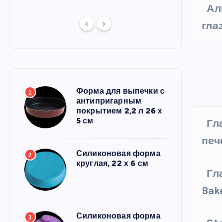
Ал
гла
Форма для выпечки с
1
антипригарным
покрытием 2,2 л 26 х
5 см
Гл
печ
Силиконовая форма
2
круглая, 22 х 6 см
Гл
Bak
Силиконовая форма
3