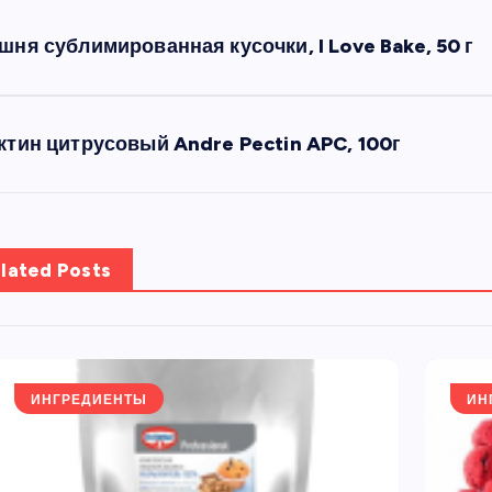
шня сублимированная кусочки, I Love Bake, 50 г
ктин цитрусовый Andre Pectin APC, 100г
lated Posts
ИНГРЕДИЕНТЫ
ИН