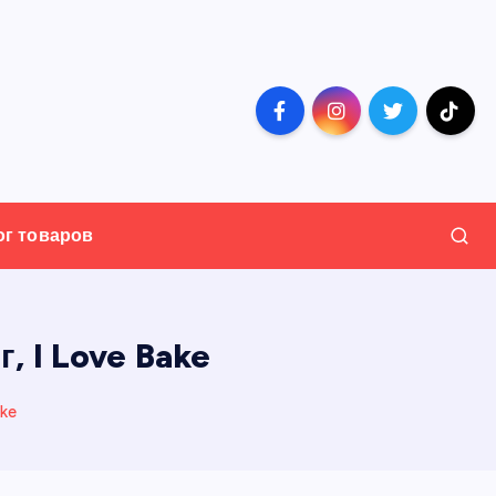
ог товаров
, I Love Bake
ake