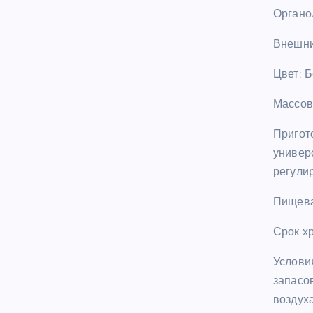
Орган
Внешни
Цвет: 
Массов
Пригот
универ
регули
Пищевая
Срок х
Услови
запасо
воздух