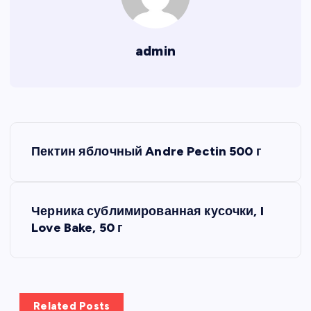
admin
Н
Пектин яблочный Andre Pectin 500 г
а
в
Черника сублимированная кусочки, I
Love Bake, 50 г
и
г
а
Related Posts