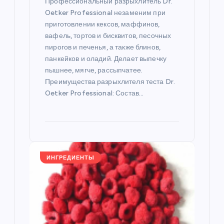
Профессиональный разрыхлитель Dr.
с
Oetker Professional незаменим при
приготовлении кексов, маффинов,
я
вафель, тортов и бисквитов, песочных
пирогов и печенья, а также блинов,
панкейков и оладий. Делает выпечку
м
пышнее, мягче, рассыпчатее.
Преимущества разрыхлителя теста Dr.
Oetker Professional: Состав…
ИНГРЕДИЕНТЫ