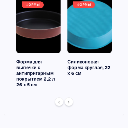
ФОРМЫ
ФОРМЫ
Форма для
Силиконовая
Сил
выпечки с
форма круглая, 22
фор
антипригарным
х 6 см
вып
 3
покрытием 2,2 л
риф
26 х 5 см