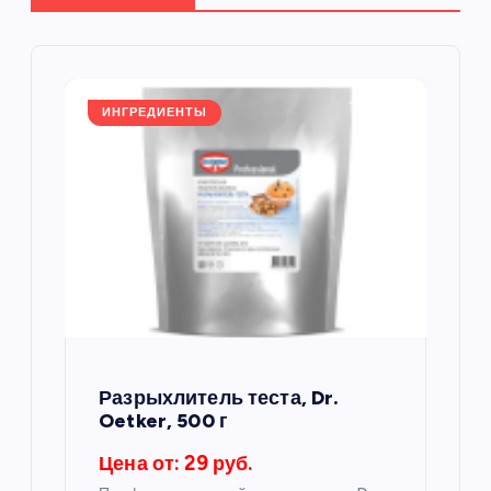
ц
и
ИНГРЕДИЕНТЫ
я
п
о
з
а
Разрыхлитель теста, Dr.
п
Oetker, 500 г
Цена от: 29 руб.
и