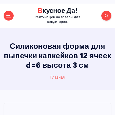
П
Вкусное Да!
е
Рейтинг цен на товары для
р
кондитеров.
е
й
т
и
Силиконовая форма для
к
выпечки капкейков 12 ячеек
с
о
d=6 высота 3 см
д
е
р
Главная
ж
а
н
и
ю