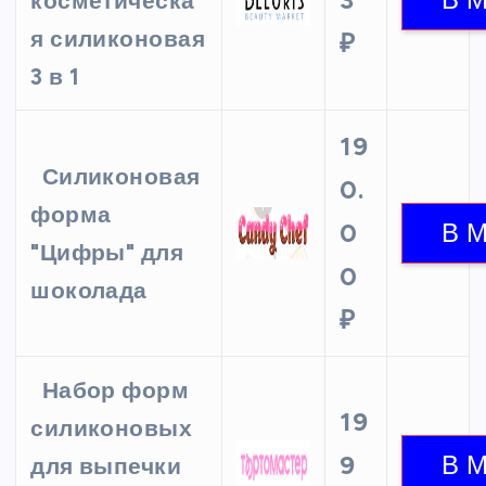
косметическа
я силиконовая
₽
3 в 1
19
Силиконовая
0.
форма
0
"Цифры" для
0
шоколада
₽
Набор форм
19
силиконовых
9
для выпечки