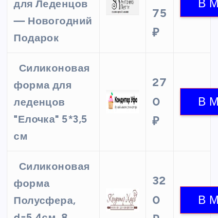
для Леденцов
75
— Новогодний
₽
Подарок
Силиконовая
27
форма для
0
леденцов
"Елочка" 5*3,5
₽
см
Силиконовая
32
форма
0
Полусфера,
d=5.4см, 8