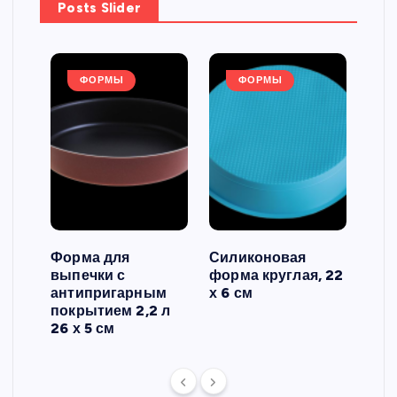
Posts Slider
ФОРМЫ
ФОРМЫ
Форма для
Силиконовая
Сил
выпечки с
форма круглая, 22
фор
антипригарным
х 6 см
вып
 3
покрытием 2,2 л
риф
26 х 5 см