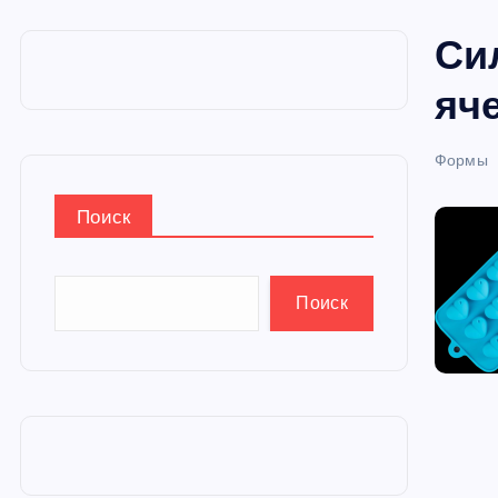
и
Си
ю
яче
Формы
Поиск
Поиск