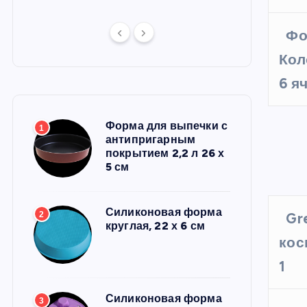
Фо
Кол
6 я
Форма для выпечки с
1
антипригарным
покрытием 2,2 л 26 х
5 см
Силиконовая форма
2
Gr
круглая, 22 х 6 см
кос
1
Силиконовая форма
3