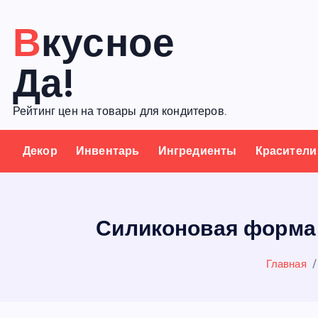
П
Вкусное
е
р
Да!
е
й
Рейтинг цен на товары для кондитеров.
т
и
Декор
Инвентарь
Ингредиенты
Красители
к
с
о
д
Силиконовая форма д
е
р
Главная
ж
а
н