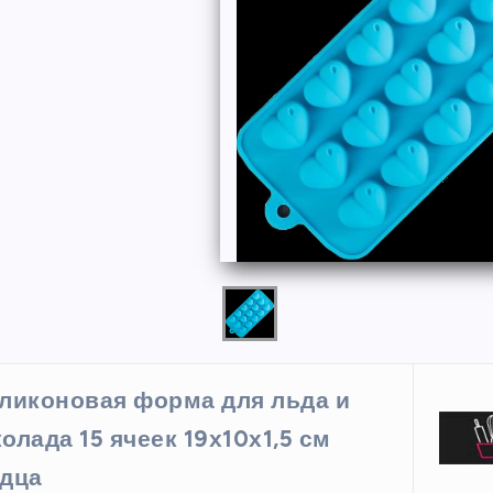
ФОРМЫ
ликоновая форма для льда и
ая форма
Силиконовая форма для
олада 15 ячеек 19х10х1,5 см
 х 6 см
выпечки 9 ячеек, рифлены
дца
кексики