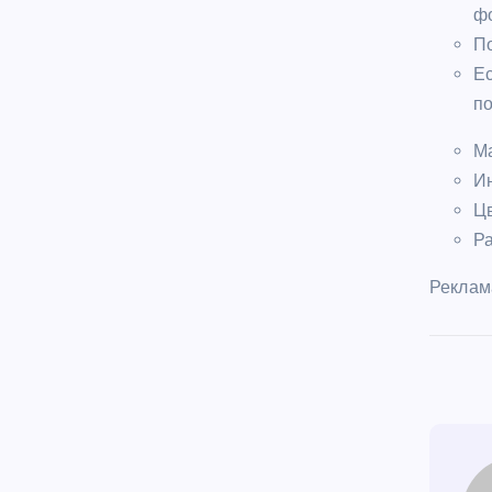
ф
По
Е
по
Ма
Ин
Цв
Ра
Реклам