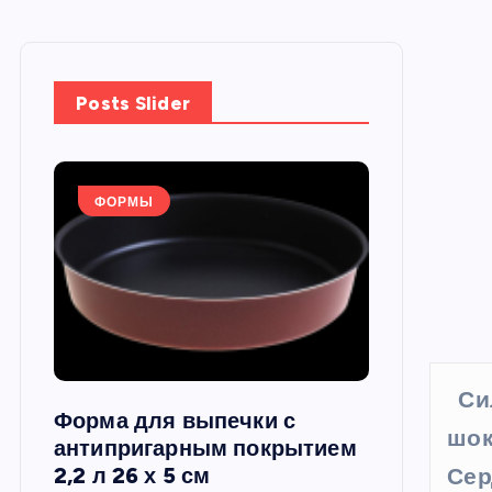
Posts Slider
ФОРМЫ
ФОРМЫ
Си
Форма для выпечки с
Силиконов
шок
си,
антипригарным покрытием
круглая, 22
2,2 л 26 х 5 см
Сер