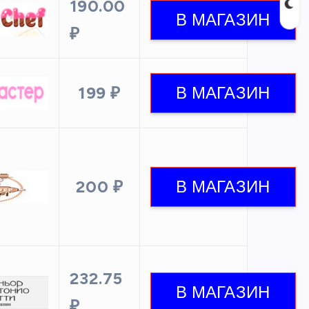
190.00
₽
199 ₽
200 ₽
232.75
₽