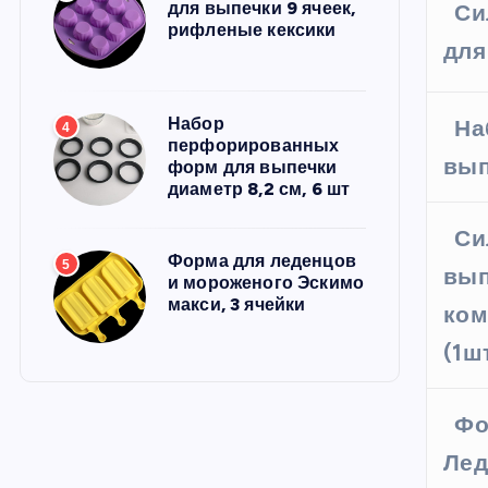
для выпечки 9 ячеек,
Си
рифленые кексики
для
Набор
На
4
перфорированных
вып
форм для выпечки
диаметр 8,2 см, 6 шт
Си
Форма для леденцов
5
вып
и мороженого Эскимо
макси, 3 ячейки
ком
(1ш
Фо
Лед