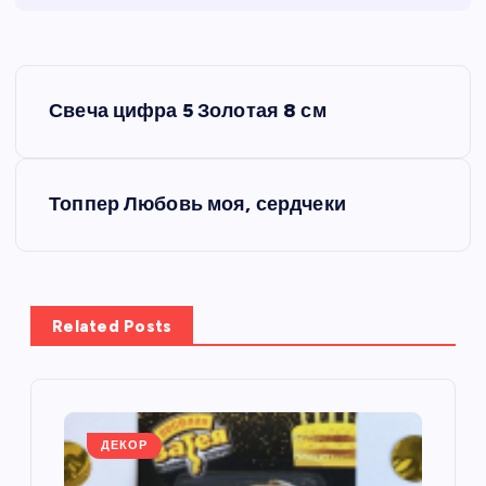
Н
Свеча цифра 5 Золотая 8 см
а
в
Топпер Любовь моя, сердчеки
и
г
Related Posts
а
ц
и
ДЕКОР