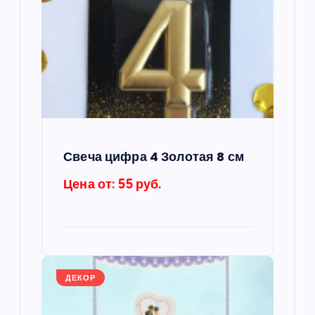
я
п
о
з
а
Свеча цифра 4 Золотая 8 см
п
Цена от: 55 руб.
и
с
ДЕКОР
я