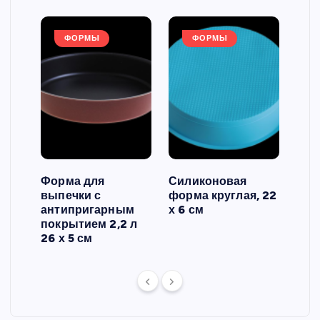
ФОРМЫ
ФОРМЫ
Форма для
Силиконовая
Сил
выпечки с
форма круглая, 22
фор
антипригарным
х 6 см
вып
 3
покрытием 2,2 л
риф
26 х 5 см