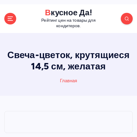
П
Вкусное Да!
е
Рейтинг цен на товары для
р
кондитеров.
е
й
т
и
Свеча-цветок, крутящиеся
к
14,5 см, желатая
с
о
д
Главная
е
р
ж
а
н
и
ю