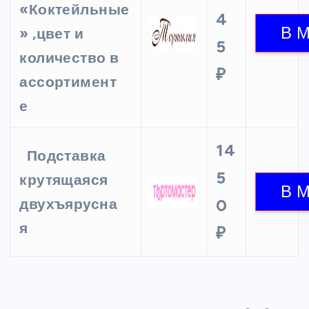
«Коктейльные
4
» ,цвет и
5
количество в
₽
ассортимент
е
14
Подставка
5
крутящаяся
двухъярусна
0
я
₽