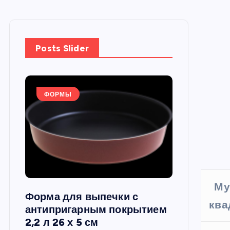
Posts Slider
ФОРМЫ
ФОРМЫ
Му
Форма для выпечки с
Силиконов
ква
си,
антипригарным покрытием
круглая, 22
2,2 л 26 х 5 см