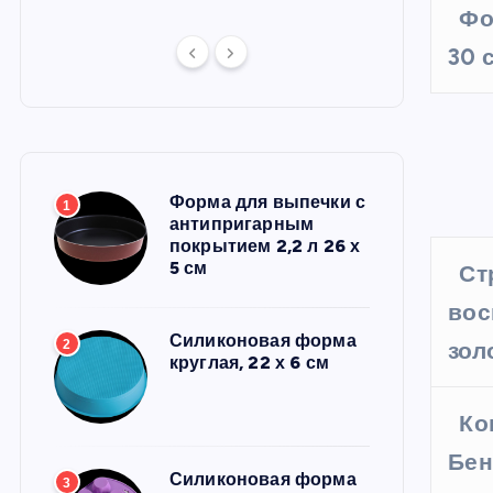
Фо
30 
Форма для выпечки с
1
антипригарным
покрытием 2,2 л 26 х
5 см
Ст
вос
Силиконовая форма
2
зол
круглая, 22 х 6 см
Ко
Бен
Силиконовая форма
3