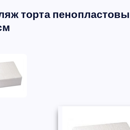
ляж торта пенопластовый,
см