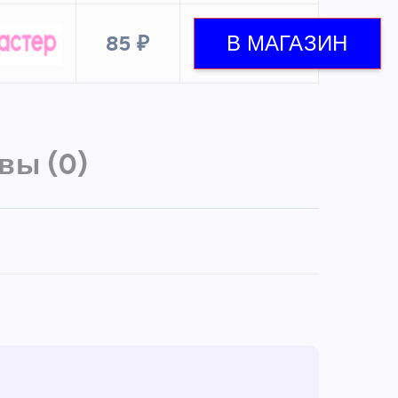
85 ₽
вы (0)