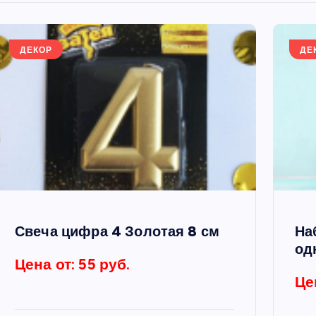
ДЕКОР
ДЕ
Свеча цифра 4 Золотая 8 см
На
од
Цена от: 55 руб.
Це