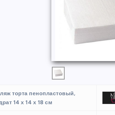
ФОРМЫ
ляж торта пенопластовый,
ая форма
Силиконовая форма для
драт 14 х 14 х 18 см
 х 6 см
выпечки 9 ячеек, рифлены
кексики