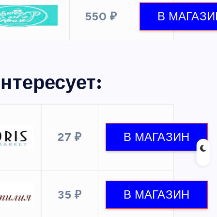
550 ₽
нтересует:
27 ₽
35 ₽