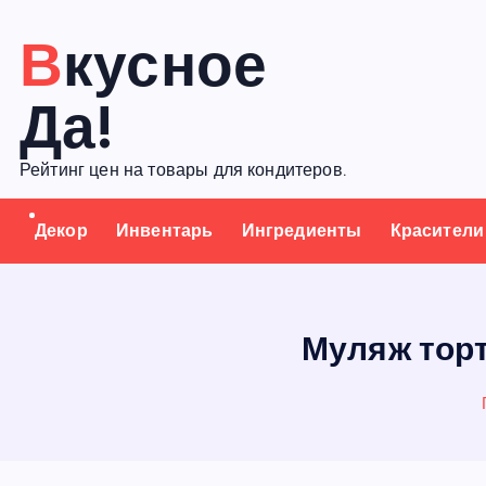
П
Вкусное
е
р
Да!
е
й
Рейтинг цен на товары для кондитеров.
т
и
Декор
Инвентарь
Ингредиенты
Красители
к
с
о
д
Муляж торт
е
р
ж
а
н