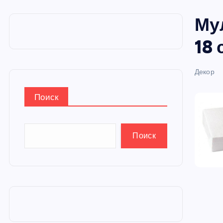
и
Му
ю
18 
Декор
Поиск
Поиск