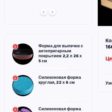
Ко
Форма для выпечки с
16
1
антипригарным
покрытием 2,2 л 26 х
Це
5 см
Силиконовая форма
2
круглая, 22 х 6 см
Уз
Силиконовая форма
3