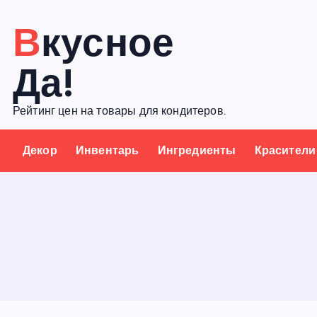
П
Вкусное
е
р
Да!
е
й
Рейтинг цен на товары для кондитеров.
т
и
Декор
Инвентарь
Ингредиенты
Красители
к
с
о
д
е
р
ж
а
н