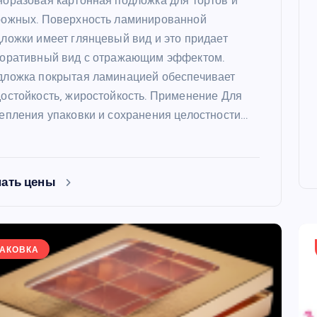
оразовая картонная подложка для тортов и
рожных. Поверхность ламинированной
ложки имеет глянцевый вид и это придает
коративный вид с отражающим эффектом.
дложка покрытая ламинацией обеспечивает
остойкость, жиростойкость. Применение Для
епления упаковки и сохранения целостности…
ФОРМЫ
нать цены
АКОВКА
ая форма
Силиконовая форма для
 х 6 см
выпечки 9 ячеек, рифлены
кексики