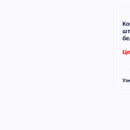
Ко
шт
бе
Це
Уз