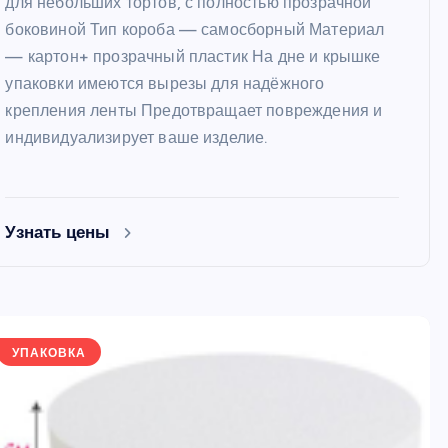
для небольших тортов, с полностью прозрачной
боковиной Тип короба — самосборный Материал
— картон+ прозрачный пластик На дне и крышке
упаковки имеются вырезы для надёжного
крепления ленты Предотвращает повреждения и
индивидуализирует ваше изделие.
ФОРМЫ
ФОРМЫ
Узнать цены
УПАКОВКА
Набор перфорированных
Форма для ле
е
форм для выпечки диаметр
мороженого Э
8,2 см, 6 шт
3 ячейки