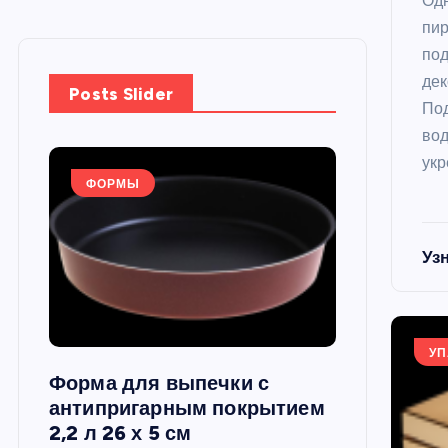
Одн
пи
под
де
Posts Slider
По
вод
укр
ФОРМЫ
ФОРМЫ
Уз
УП
Форма для выпечки с
Силиконов
си,
антипригарным покрытием
круглая, 22
2,2 л 26 х 5 см