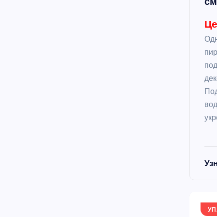
см
Це
Одн
пи
под
де
По
вод
укр
Уз
УП