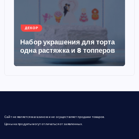
а
ц
ДЕКОР
и
Набор украшения для торта
я
одна растяжка и 8 топперов
з
а
п
и
Сайт не является магазином и не осуществляет продажи товаров.
с
Цены на продукты могут отличаться от заявленных.