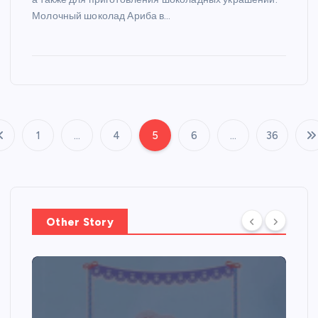
Молочный шоколад Ариба в…
1
…
4
5
6
…
36
П
а
г
Other Story
и
н