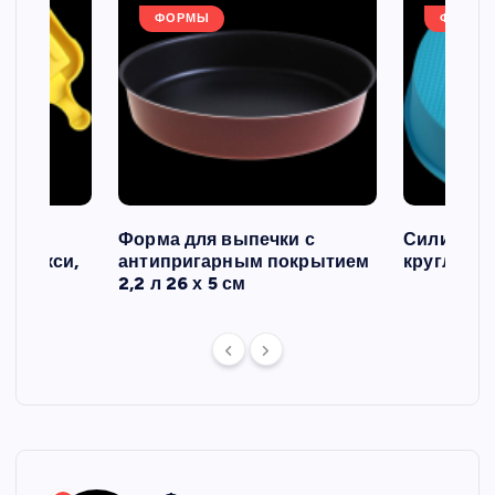
ФОРМЫ
ФОРМЫ
ов и
Форма для выпечки с
Силиконо
о макси,
антипригарным покрытием
круглая, 2
2,2 л 26 х 5 см