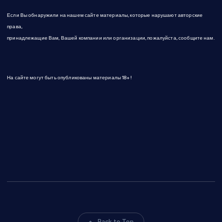
е
Если Вы обнаружили на нашем сайте материалы, которые нарушают авторские
й
права,
принадлежащие Вам, Вашей компании или организации, пожалуйста, сообщите нам.
На сайте могут быть опубликованы материалы 18+!
Back to Top